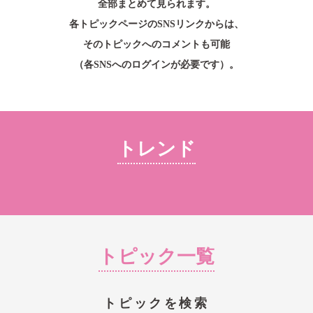
全部まとめて見られます。
個人情報保護方針
各トピックページのSNSリンクからは、
SNS公式アカウント運用方針
そのトピックへのコメントも可能
会社情報
（各SNSへのログインが必要です）。
株式会社 共和 メディカルグループ
大阪本社：〒557-0051 大阪市西成区橘3-20-28
TEL：
06-6658-8217
東京本社：〒135-0016 東京都江東区東陽5-29-16
TEL：
03-5634-3843
トレンド
Copyright © skinix. All Rights Reserved.
トピック一覧
トピックを検索