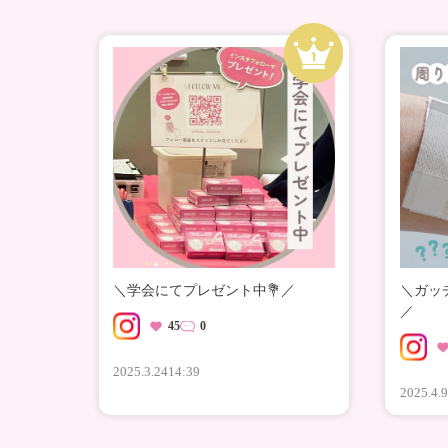
＼学会にてプレゼント中💐／
＼ガッ
／
45
0
2025.3.24
14:39
2025.4.