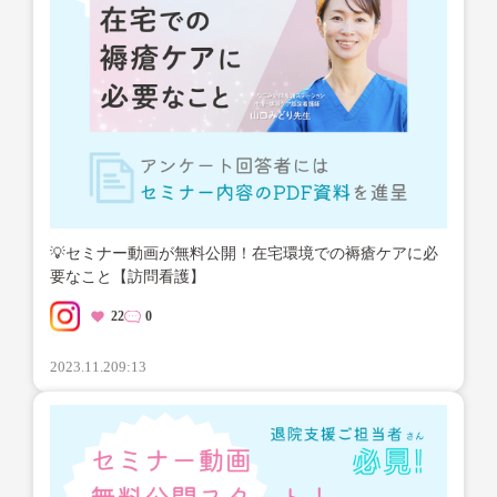
💡セミナー動画が無料公開！在宅環境での褥瘡ケアに必
要なこと【訪問看護】
22
0
2023.11.20
9:13