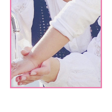
個人情報保護方針
SNS公式アカウント運用方針
会社情報
株式会社 共和 メディカルグループ
大阪本社：〒557-0051 大阪市西成区橘3-20-28
TEL：
06-6658-8217
東京本社：〒135-0016 東京都江東区東陽5-29-16
TEL：
03-5634-3843
Copyright © skinix. All Rights Reserved.
「クッション性のあるドレッシング材」として、専門
書籍に「ココロールミル」が紹介されました！