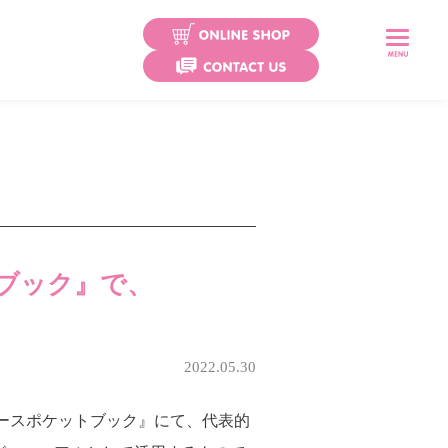
プレスワイプ
ココロール
ココロールミル
ブック』で、
ココロール カテ用
エアウォールふ・わ・り
エアウォールふ・わ・りパッド
2022.05.30
エアウォールIV
ースポケットブック』にて、代表的
クリアホールド