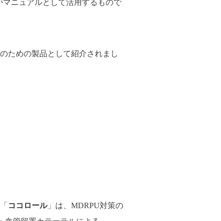
々がマニュアルとして活用するもので
クリアホールドライナー
moval
（ムーバル）
アトレスケア
のための製品として紹介されまし
エアウォールUV
人情報保護方針
SNS公式アカウント運用方針
会社情報
「
ココロール
」は、MDRPU対策の