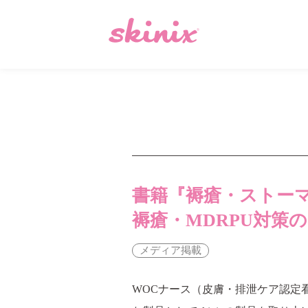
“知恵のワ”
プロジェクト
書籍『褥瘡・ストー
みんなの
使い方・工夫
褥瘡・MDRPU対策
みんなの
メディア掲載
学術レポート
WOCナース（皮膚・排泄ケア認定