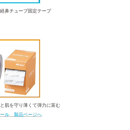
経鼻チューブ固定テープ
と肌を守り薄くて弾力に富む
ール 製品ページへ