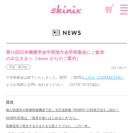
想いをチカラに
情報をチカラに
第16回日本褥瘡学会中部地方会学術集会にご参加
のみなさまへ［skinix からのご案内］
製品をチカラに
学会・展示会
2021.06.17
※学術集会は終了いたしました。疑問・ご質問は
こちら（CONTACT US）
よりお気軽にお問い合わせください。（2021年7月5日追記）
目次
個人防護具や医療関連機器で起こる圧迫創傷 “MDRPU”の対策方法をご紹介！
MDRPU対策は、“器具を使いはじめるとき”から。
医療器具で発生するさまざまな肌トラブルに、この一本。
このサイトについて