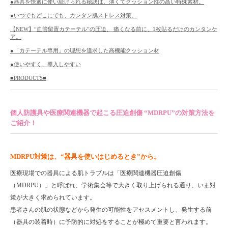
●器具を快適に使い続けられる秘訣は、薄くてクッション性の高い特殊素材。
個人情報保護方針
●いつでもどこにでも、カンタン肌ストレス対策。
SNS公式アカウント運用方針
【NEW】“血管留置カテーテル”の圧迫、 痛くなる前に、1枚貼るだけのカンタンケ
会社情報
ア。
●「カテーテル専用」の理想を追求した高機能クッション材
●使いやすく、導入しやすい
株式会社 共和 メディカルグループ
■PRODUCTS■
大阪本社：〒557-0051 大阪市西成区橘3-20-28
TEL：
06-6658-8217
東京本社：〒135-0016 東京都江東区東陽5-29-16
TEL：
03-5634-3843
Copyright © skinix. All Rights Reserved.
個人防護具や医療関連機器で起こる圧迫創傷 “MDRPU”の対策方法を
ご紹介！
MDRPU対策は、“器具を使いはじめるとき”から。
医療現場での器具による肌トラブルは「医療関連機器圧迫創傷
（MDRPU）」と呼ばれ、学術集会等で大きく取り上げられる通り、いま対
策が大きく求められています。
患者さんの肌の状態などから発生の可能性をアセスメントし、発生する前
（器具の装着時）に予防的に対処をすることが極めて重要と言われます。