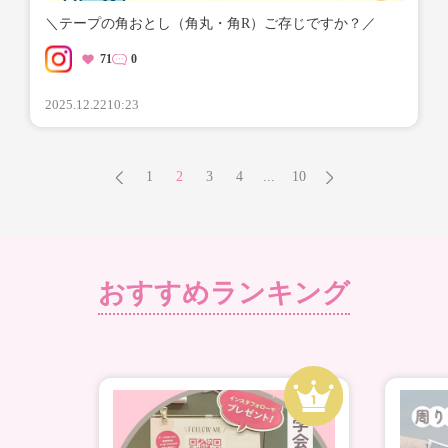
＼テープの角おとし（角丸・角R）ご存じですか？／
71
0
2025.12.22
10:23
1
2
3
4
...
10
おすすめランキング