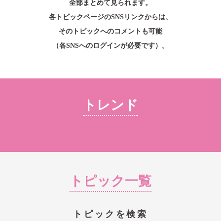
全部まとめて見られます。
個人情報保護方針
各トピックページのSNSリンクからは、
SNS公式アカウント運用方針
そのトピックへのコメントも可能
会社情報
（各SNSへのログインが必要です）。
株式会社 共和 メディカルグループ
大阪本社：〒557-0051 大阪市西成区橘3-20-28
TEL：
06-6658-8217
東京本社：〒135-0016 東京都江東区東陽5-29-16
TEL：
03-5634-3843
トレンド
Copyright © skinix. All Rights Reserved.
トピック一覧
トピックを検索