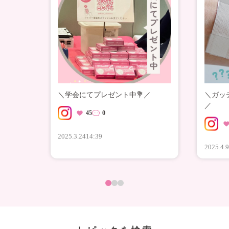
＼学会にてプレゼント中💐／
＼ガッ
／
45
0
2025.3.24
14:39
2025.4.