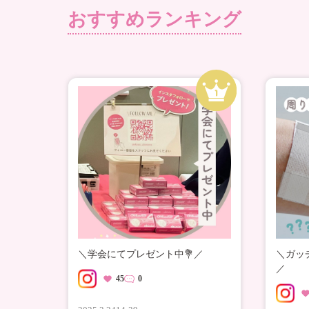
おすすめランキング
＼学会にてプレゼント中💐／
＼ガッ
／
45
0