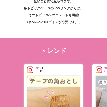
全部まとめて見られます。
個人情報保護方針
各トピックページのSNSリンクからは、
SNS公式アカウント運用方針
そのトピックへのコメントも可能
会社情報
（各SNSへのログインが必要です）。
株式会社 共和 メディカルグループ
大阪本社：〒557-0051 大阪市西成区橘3-20-28
TEL：
06-6658-8217
東京本社：〒135-0016 東京都江東区東陽5-29-16
TEL：
03-5634-3843
トレンド
Copyright © skinix. All Rights Reserved.
71
0