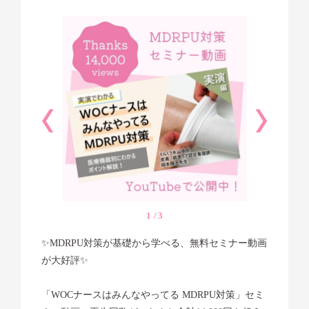
個人情報保護方針
SNS公式アカウント運用方針
会社情報
株式会社 共和 メディカルグループ
大阪本社：〒557-0051 大阪市西成区橘3-20-28
TEL：
06-6658-8217
東京本社：〒135-0016 東京都江東区東陽5-29-16
TEL：
03-5634-3843
Copyright © skinix. All Rights Reserved.
1
3
✨MDRPU対策が基礎から学べる、無料セミナー動画
が大好評✨
「WOCナースはみんなやってる MDRPU対策」セミ