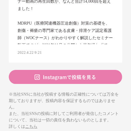
ナー動画の再生回数が、なんと合計14,000回を超え
ました！
MDRPU（医療関連機器圧迫創傷）対策の基礎を、
創傷・褥瘡の専門家である皮膚・排泄ケア認定看護
師（WOCナース）がわかりやすく解説したセミナー
動画ですが、2021年11月の公開から半年経たずで
14,000再生を達成🌟
2022.4.22 9:21
ご覧いただいたみなさま、ありがとうございます！
視聴後のアンケートでも、弾性ストッキングや
NPPVマスクなどの機器における観察や装着のポイ
※当社SNSに当社が投稿する情報の正確性については万全を
ントが、実演動画もあって実際の手技までわかりや
期しておりますが、投稿内容を保証するものではありませ
すいと好評です。
ん。
また、当社SNSの投稿に対してご利用者が発信したコメント
まだご覧になっていない方は、Youtubeで検索する
について、当社は一切の責任を負わないものとします。
か、以下のリンクからぜひご覧ください📱✨
詳しくは
こちら