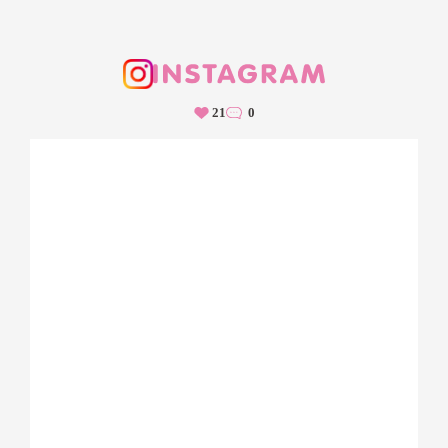
（アンケートにお答えいただいた方には、セミナー
内容をまとめた資料もご提供中です！）
https://lp.skinix.jp/MDRPU_seminar.html
21
0
#MDRPU
#mdrpu対策
#医療関連機器圧迫創傷
#看護師向け無料セミナー
#院内教育