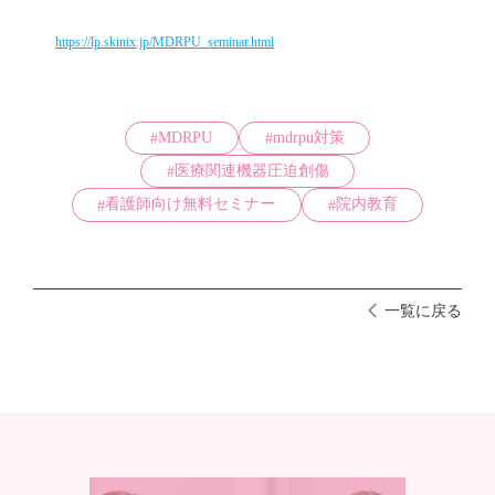
https://lp.skinix.jp/MDRPU_seminar.html
MDRPU
mdrpu対策
医療関連機器圧迫創傷
看護師向け無料セミナー
院内教育
一覧に戻る