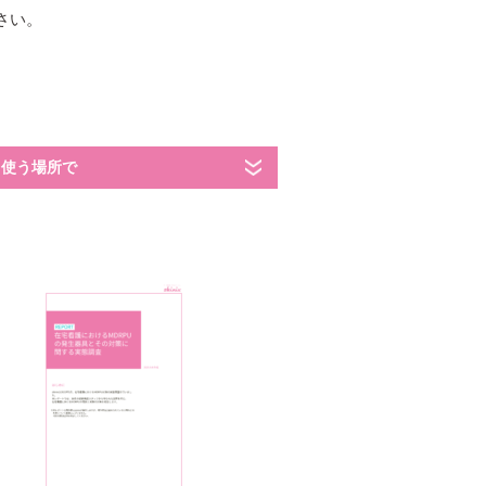
さい。
クリアホールドライナー
moval
（ムーバル）
アトレスケア
エアウォールUV
使う場所で
人情報保護方針
SNS公式アカウント運用方針
会社情報