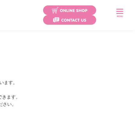
プレスワイプ
ココロール
ココロールミル
ざいます。
ココロール カテ用
できます。
エアウォールふ・わ・り
ださい。
エアウォールふ・わ・りパッド
エアウォールIV
。
クリアホールド