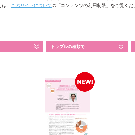
くは、
このサイトについて
の「コンテンツの利用制限」をご覧くだ
トラブルの種類で
skinixの製品が
できるまで
このサイトについて
個