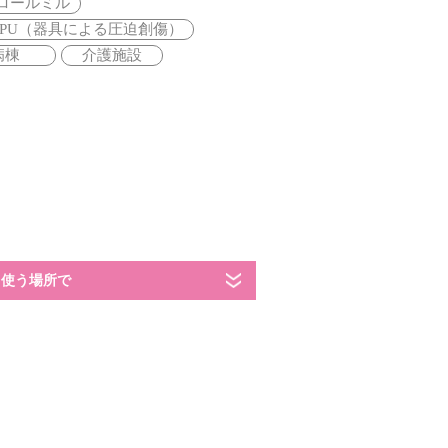
ロールミル
RPU（器具による圧迫創傷）
病棟
介護施設
使う場所で