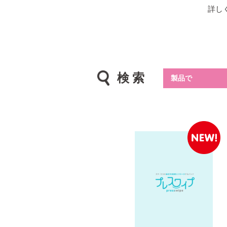
詳し
検 索
製品で