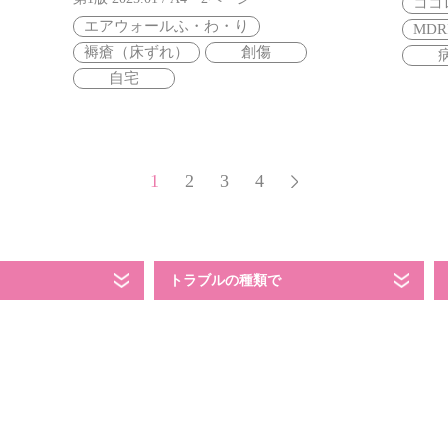
ココ
エアウォールふ・わ・り
MD
褥瘡（床ずれ）
創傷
自宅
1
2
3
4
トラブルの種類で