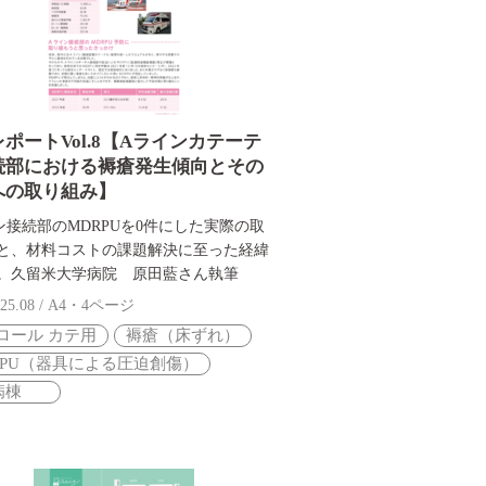
ポートVol.8【Aラインカテーテ
続部における褥瘡発生傾向とその
への取り組み】
ン接続部のMDRPUを0件にした実際の取
と、材料コストの課題解決に至った経緯
。久留米大学病院 原田藍さん執筆
25.08 / A4・4ページ
ロール カテ用
褥瘡（床ずれ）
RPU（器具による圧迫創傷）
病棟