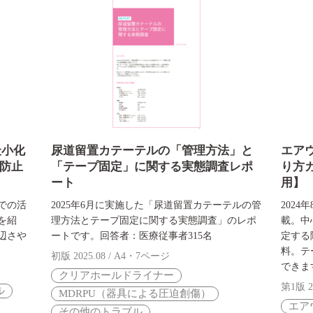
最小化
尿道留置カテーテルの「管理方法」と
エア
防止
「テープ固定」に関する実態調査レポ
り方
ート
用】
での活
2025年6月に実施した「尿道留置カテーテルの管
202
を紹
理方法とテープ固定に関する実態調査」のレポ
載。中
辺さや
ートです。回答者：医療従事者315名
定する
料。テ
初版 2025.08 / A4・7ページ
できま
クリアホールドライナー
第1版 2
ル
MDRPU（器具による圧迫創傷）
エア
その他のトラブル