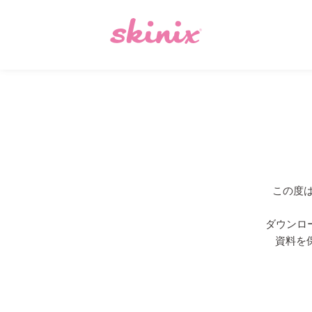
“知恵のワ”
プロジェクト
この度は
みんなの
使い方・工夫
ダウンロ
資料を
みんなの
学術レポート