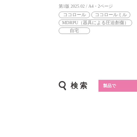
第1版 2025.02 / A4・2ページ
ココロール
ココロールミル
MDRPU（器具による圧迫創傷）
自宅
検 索
製品で