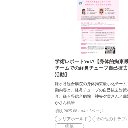
学術レポートVol.7【身体的拘束
チームでの経鼻チューブ自己抜去
活動】
鎌ヶ谷総合病院の身体拘束最小化チーム
動内容と、経鼻チューブの自己抜去対策
介。鎌ヶ谷総合病院 神矢夕貴さん／磯
かさん執筆
初版 2025.08 / A4・5ページ
クリアホールド
その他のトラブ
病棟