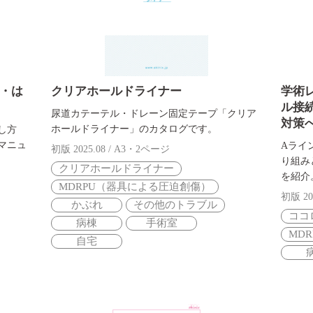
・は
クリアホールドライナー
学術レ
ル接
尿道カテーテル・ドレーン固定テープ「クリア
対策
ホールドライナー」のカタログです。
し方
マニュ
Aライ
初版 2025.08 / A3・2ページ
り組み
クリアホールドライナー
を紹介
MDRPU（器具による圧迫創傷）
初版 20
かぶれ
その他のトラブル
ココ
病棟
手術室
MD
自宅