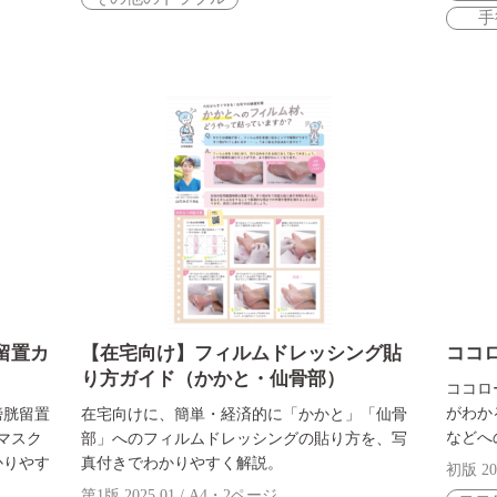
手
留置カ
【在宅向け】フィルムドレッシング貼
ココ
り方ガイド（かかと・仙骨部）
ココロ
がわか
膀胱留置
在宅向けに、簡単・経済的に「かかと」「仙骨
などへ
マスク
部」へのフィルムドレッシングの貼り方を、写
かりやす
真付きでわかりやすく解説。
初版 20
第1版 2025.01 / A4・2ページ