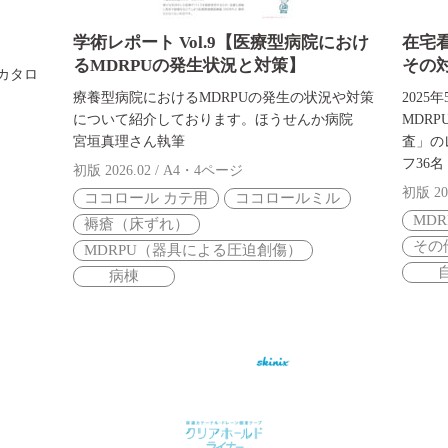
学術レポート Vol.9【医療型病院におけ
在宅
るMDRPUの発生状況と対策】
その
カタロ
療養型病院におけるMDRPUの発生の状況や対策
202
について紹介しております。ほうせんか病院
MDR
宮垣真理さん執筆
査」の
フ36名
初版 2026.02 / A4・4ページ
初版 20
ココロール カテ用
ココロールミル
MD
褥瘡（床ずれ）
その
MDRPU（器具による圧迫創傷）
病棟