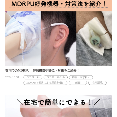
在宅でのMDRPU｜好発機器や部位・対策をご紹介！
2024.10.31
ココロール
ココロールミル
褥瘡（床ずれ）
MDRPU（器具による圧迫創傷）
創傷
在宅環境