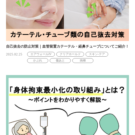
自己抜去の防止対策｜血管留置カテーテル・経鼻チューブについてご紹介！
2025.02.25
エアウォールIV
クリアホールド
スキン-テア
かぶれ
傷あと
病棟