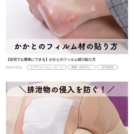
【在宅でも簡単にできる】かかとのフィルム材の貼り方
2024.10.31
エアウォールふ・わ・り
褥瘡（床ずれ）
在宅環境