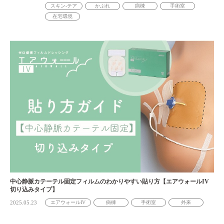
スキン-テア
かぶれ
病棟
手術室
在宅環境
中心静脈カテーテル固定フィルムのわかりやすい貼り方【エアウォールIV
切り込みタイプ】
2025.05.23
エアウォールIV
病棟
手術室
外来