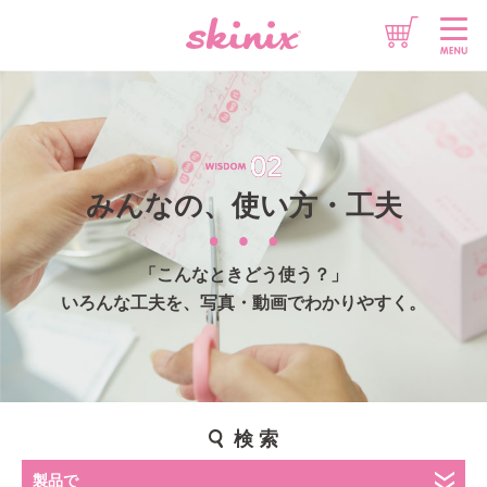
想いをチカラに
情報をチカラに
みんなの、使い方・工夫
製品をチカラに
「こんなときどう使う？」
いろんな工夫を、写真・動画でわかりやすく。
検 索
このサイトについて
製品で