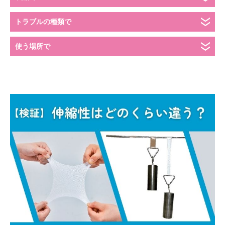
個人情報保護方針
トラブルの種類で
SNS公式アカウント運用方針
会社情報
使う場所で
株式会社 共和 メディカルグループ
大阪本社：〒557-0051 大阪市西成区橘3-20-28
TEL：
06-6658-8217
東京本社：〒135-0016 東京都江東区東陽5-29-16
TEL：
03-5634-3843
Copyright © skinix. All Rights Reserved.