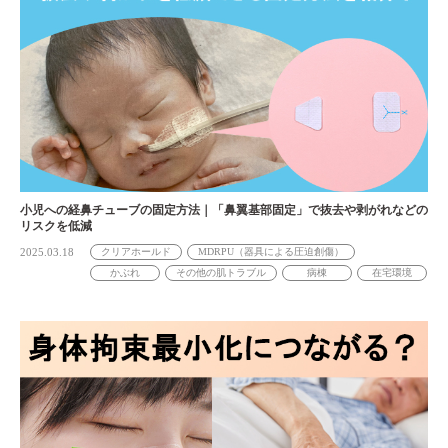
小児への経鼻チューブの固定方法｜「鼻翼基部固定」で抜去や剥がれなどの
リスクを低減
2025.03.18
クリアホールド
MDRPU（器具による圧迫創傷）
かぶれ
その他の肌トラブル
病棟
在宅環境