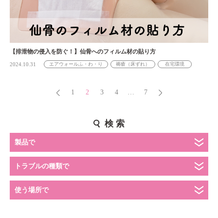
【排泄物の侵入を防ぐ！】仙骨へのフィルム材の貼り方
2024.10.31
エアウォールふ・わ・り
褥瘡（床ずれ）
在宅環境
1
2
3
4
…
7
検 索
製品で
トラブルの種類で
使う場所で