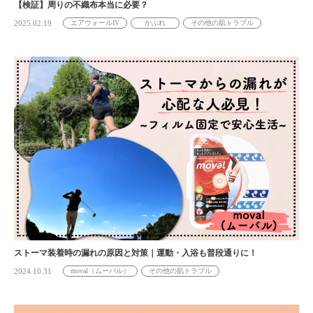
【検証】周りの不織布本当に必要？
2025.02.19
エアウォールIV
かぶれ
その他の肌トラブル
ストーマ装着時の漏れの原因と対策｜運動・入浴も普段通りに！
2024.10.31
moval（ムーバル）
その他の肌トラブル