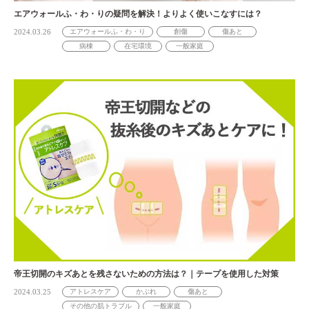
エアウォールふ・わ・りの疑問を解決！よりよく使いこなすには？
2024.03.26
エアウォールふ・わ・り
創傷
傷あと
病棟
在宅環境
一般家庭
帝王切開のキズあとを残さないための方法は？｜テープを使用した対策
2024.03.25
アトレスケア
かぶれ
傷あと
その他の肌トラブル
一般家庭