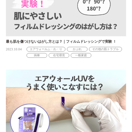
最も肌を傷つけないはがし方とは？｜フィルムドレッシングで実験 ！
2023.10.04
エアウォールふ・わ・り
かぶれ
その他の肌トラブル
病棟
在宅環境
一般家庭