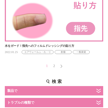
水をガード！指先へのフィルムドレッシングの貼り方
2022.01.25
エアウォールふ・わ・り
創傷
一般家庭
1
2
検 索
製品で
トラブルの種類で