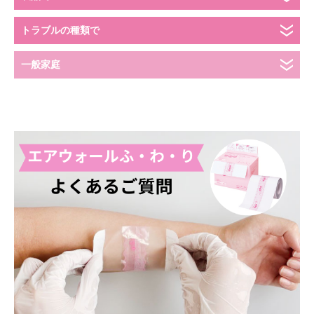
個人情報保護方針
トラブルの種類で
SNS公式アカウント運用方針
会社情報
一般家庭
株式会社 共和 メディカルグループ
大阪本社：〒557-0051 大阪市西成区橘3-20-28
TEL：
06-6658-8217
東京本社：〒135-0016 東京都江東区東陽5-29-16
TEL：
03-5634-3843
Copyright © skinix. All Rights Reserved.