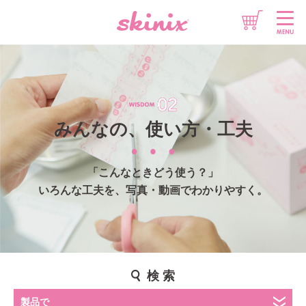
想いをチカラに
情報をチカラに
みんなの、使い方・工夫
製品をチカラに
「こんなときどう使う？」
いろんな工夫を、写真・動画でわかりやすく。
検 索
このサイトについて
製品で