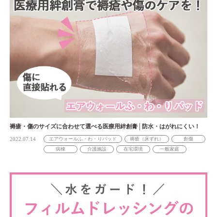
褥瘡・傷のサイズに合わせて選べる医療用絆創膏│防水・はがれにくい！
2022.07.14
エアウォールふ・わ・りパッド
褥瘡（床ずれ）
創傷
病棟
介護施設
在宅環境
一般家庭