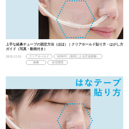
上手な経鼻チューブの固定方法（ほほ）｜クリアホールド貼り方・はがし方
ガイド（写真・動画付き）
2019.12.03
クリアホールド
MDRPU（器具による圧迫創傷）
病棟
在宅環境