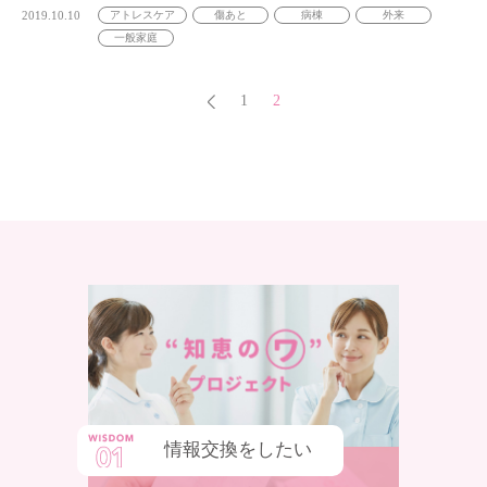
2019.10.10
アトレスケア
傷あと
病棟
外来
一般家庭
1
2
情報交換をしたい