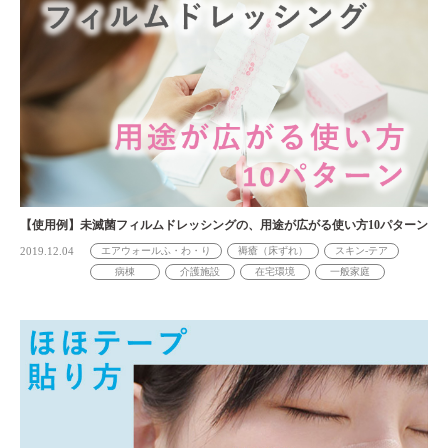
【使用例】未滅菌フィルムドレッシングの、用途が広がる使い方10パターン
2019.12.04
エアウォールふ・わ・り
褥瘡（床ずれ）
スキン-テア
病棟
介護施設
在宅環境
一般家庭