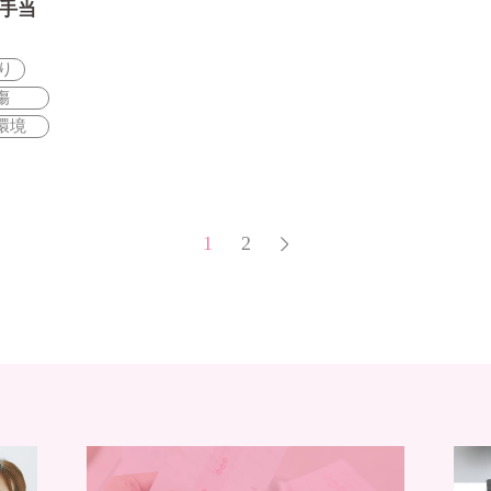
手当
り
傷
環境
1
2