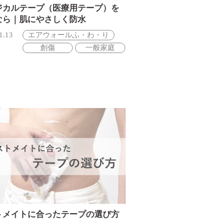
ジカルテープ（医療用テープ）を
なら｜肌にやさしく防水
1.13
エアウォールふ・わ・り
創傷
一般家庭
トメイトに合ったテープの選び方