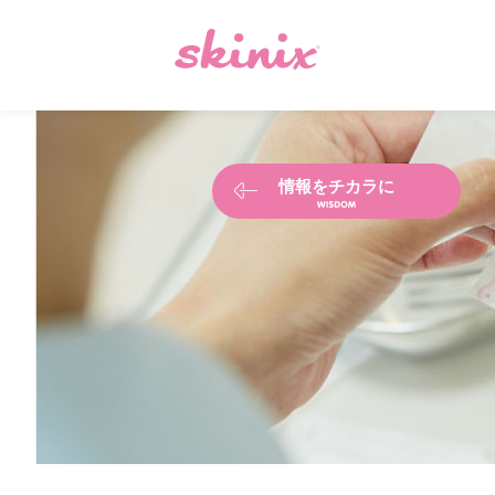
情報をチカラに
“知恵のワ”
プロジェクト
みんなの
使い方・工夫
みんなの
学術レポート