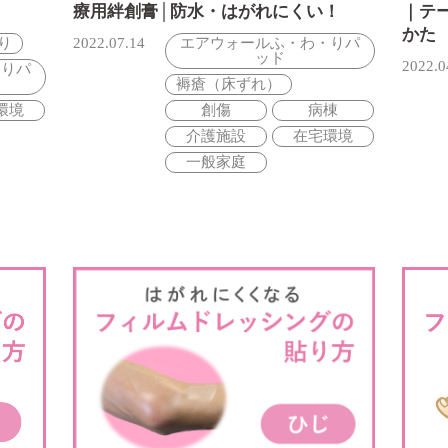
療用絆創膏│防水・はがれにくい！
｜テ
かた
り
2022.07.14
エアウォールふ・わ・りパ
ッド
2022.0
・りパ
褥瘡（床ずれ）
環境
創傷
病棟
介護施設
在宅環境
一般家庭