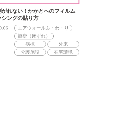
剥がれない！かかとへのフィルム
ッシングの貼り方
0.06
エアウォールふ・わ・り
褥瘡（床ずれ）
病棟
外来
介護施設
在宅環境