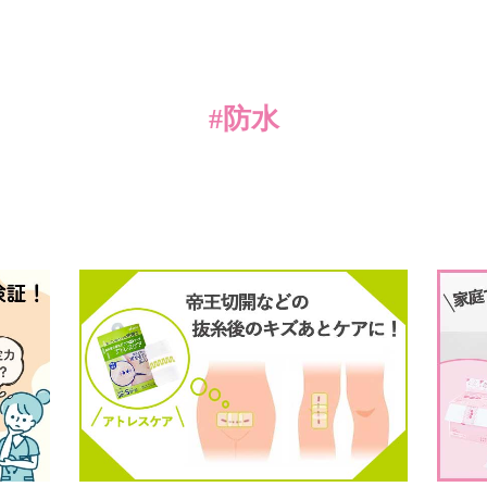
#防水
skinixの製品が
できるまで
このサイトについて
個