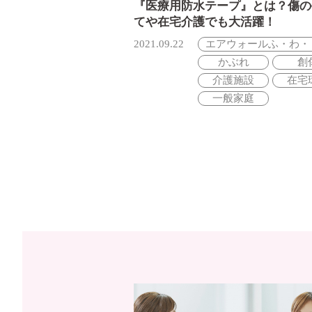
『医療用防水テープ』とは？傷の
てや在宅介護でも大活躍！
2021.09.22
エアウォールふ・わ・
かぶれ
創
介護施設
在宅
一般家庭