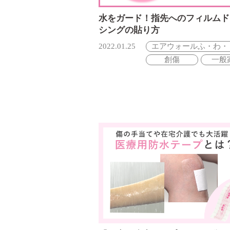
水をガード！指先へのフィルムド
シングの貼り方
2022.01.25
エアウォールふ・わ・
創傷
一般