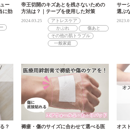
ュー
帝王切開のキズあとを残さないための
サー
当に効
方法は？｜テープを使用した対策
選ぶ
2024.03.25
アトレスケア
2023.0
ー
かぶれ
傷あと
その他の肌トラブル
一般家庭
る？
褥瘡・傷のサイズに合わせて選べる医
オス